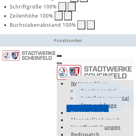
Schriftgröße
100
%
Zeilenhöhe
100
%
Buchstabenabstand
100
%
Privatkunden
Netzanschluss
Kundenportal
Installateursportal
Statusabfrage
Netznutzung
Messstellenbetrieb
Veröffentlichungen
Redispatch