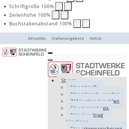
Schriftgröße
100
%
Zeilenhöhe
100
%
Buchstabenabstand
100
%
Aktuelles
Stellenangebote
Netze
Strom
Stromtarife
Stromkunde werden
Zählerstand melden
Stromspartipps
Stromvertrag
kündigen
Stromkennzeichnung