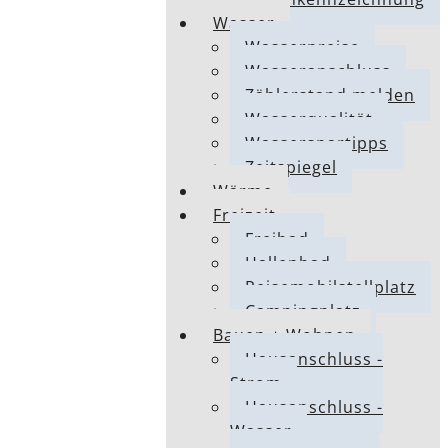
Wasser
Wasserpreise
Wasseranschluss
Zählerstand melden
Wasserqualität
Wasserspartipps
Zeitspiegel
Wärme
Freizeit
Freibad
Hallenbad
Reisemobilstellplatz
Campingplatz
Bauen + Wohnen
Hausanschluss -
Strom
Hausanschluss -
Wasser